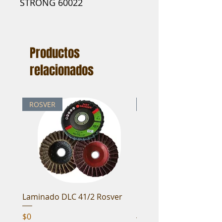
STRONG 60022
tesa® Spray Glue EXTRA STRONG 60022
Productos
relacionados
ROSVER
ROSVER
Laminado DLC 41/2 Rosver
Cepillo fibra NTL 4 1/2
Rosver
Precio
$0