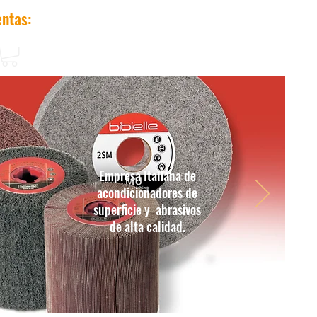
entas:
227926188 / 227926156
Cel: 990004375
Empresa Italiana de
acondicionadores de
superficie y abrasivos
de alta calidad.