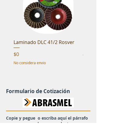
Laminado DLC 41/2 Rosver
Cepillo fibra NTL 4 1/2
Rosver
Precio
$0
Precio
$0
No considera envio
No considera envio
Formulario de Cotización
Copie y pegue o escriba aquí el párrafo
que corresponde a su producto en
opción cotizar y envíelo.