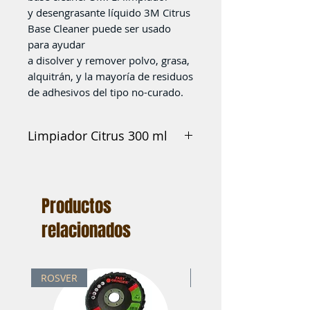
y desengrasante líquido 3M Citrus
Base Cleaner puede ser usado
para ayudar
a disolver y remover polvo, grasa,
alquitrán, y la mayoría de residuos
de adhesivos del tipo no-curado.
Limpiador Citrus 300 ml
Limpiador Citrus 210 ml
Productos
relacionados
ROSVER
ROSVER