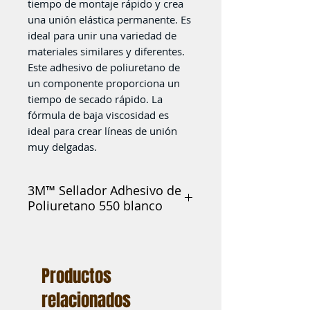
tiempo de montaje rápido y crea
una unión elástica permanente. Es
ideal para unir una variedad de
materiales similares y diferentes.
Este adhesivo de poliuretano de
un componente proporciona un
tiempo de secado rápido. La
fórmula de baja viscosidad es
ideal para crear líneas de unión
muy delgadas.
3M™ Sellador Adhesivo de
Poliuretano 550 blanco
Colores : Blanco / Gris / Negro
3M™ Sellador Adhesivo de Poliuretano
550FC de Secado Rápido es nuestro
Productos
adhesivo de baja viscosidad que tiene un
tiempo de montaje rápido y crea una
relacionados
unión elástica permanente.