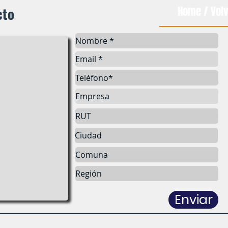
cto
Home / Volv
Enviar