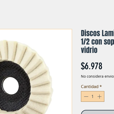
Discos Lami
1/2 con sop
vidrio
Pre
$6.978
No considera envio
Cantidad
*