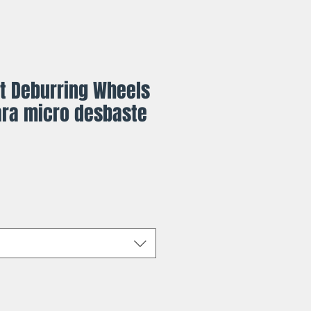
ht Deburring Wheels
ara micro desbaste