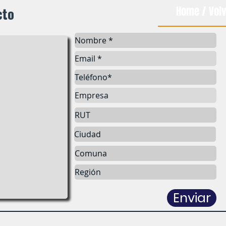
cto
Home / Volv
Enviar