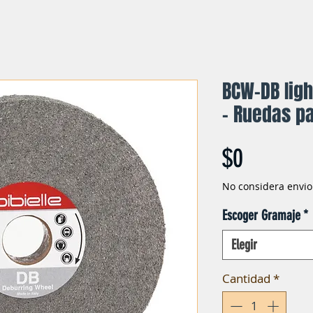
BCW-DB Iig
– Ruedas p
Precio
$0
No considera envio
Escoger Gramaje
*
Elegir
Cantidad
*