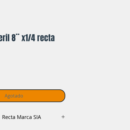
ril 8¨ x1/4 recta
Agotado
Piedra Esmeril Recta Marca SIA