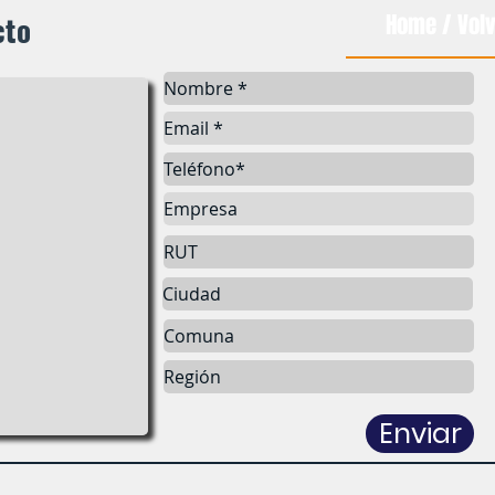
cto
Home / Volv
Enviar