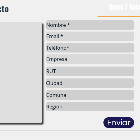
cto
Home / Volv
Enviar