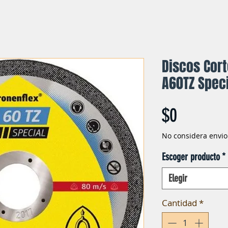
Discos Cort
A60TZ Spec
Precio
$0
No considera envio
Escoger producto
*
Elegir
Cantidad
*