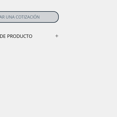
TAR UNA COTIZACIÓN
 DE PRODUCTO
e 115 x 1 x 22,23 mm ( 4 1/2¨ )A60TZ