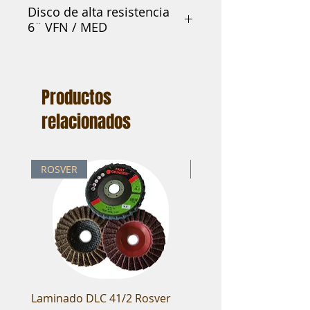
Disco de alta resistencia
6¨ VFN / MED
A-VFN Disco Scotch Brite 6" x
1/4" Marron
Productos
A-MED Disco Scotch Brite 6" x
relacionados
1/4" Marron
ROSVER
ROSVER
Laminado DLC 41/2 Rosver
Cepillo fibra NTL 4 1/2