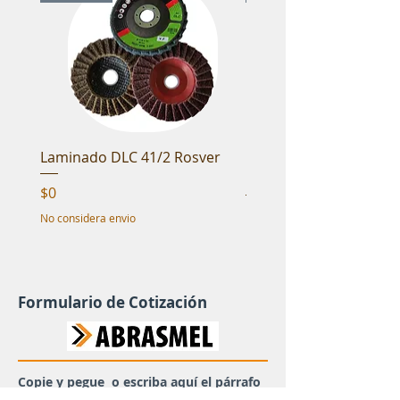
Laminado DLC 41/2 Rosver
Cepillo fibra NTL 4 1/2
Rosver
Precio
$0
Precio
$0
No considera envio
No considera envio
Formulario de Cotización
Copie y pegue o escriba aquí el párrafo
que corresponde a su producto en